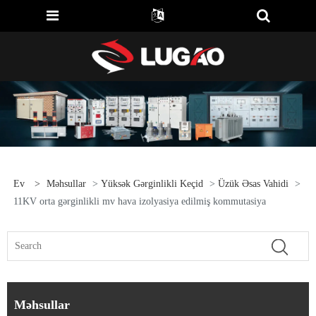
Ev
>
Məhsullar
>
Yüksək Gərginlikli Keçid
>
Üzük Əsas Vahidi
>
11KV orta gərginlikli mv hava izolyasiya edilmiş kommutasiya
Məhsullar