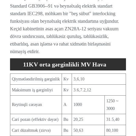
Standard GB3906--91 və beynəlxalq elektrik standart
standartı IEC298, möhkəm bir "beş sübut" interlocking
funksiyası olan beynəlxalq elektrik standartına uyğundur.
Keçid kabinetinin əsas açarı ZN28A-12 seriyası vakuum
dövrə sındırıcısını, təhlükəsiz quruluş, təhlükəsizlik,
etibarlılıq, asan işləmə və rahat xidmətin birləşməsini
nümayiş etdirir.
11KV orta gərginlikli MV Hava
İzolyasiya Şirkəti Spesifikasiyası
Qiymətləndirilmiş gərginlik
Kv
3,6,10
Maksimum iş gərginliyi
Kv
3.6,7.2,12
1250 ~
Reytinqli cərəyan
A
1000
3000
Cari pozan (effektiv dəyər)
Bu
20,25
31.5,40
Cari düzəltmək (zirvə)
Bu
50,63
80,100