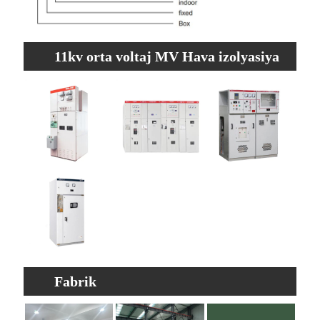
11kv orta voltaj MV Hava izolyasiya
edilmiş açar xüsusiyyətləri
Fabrik