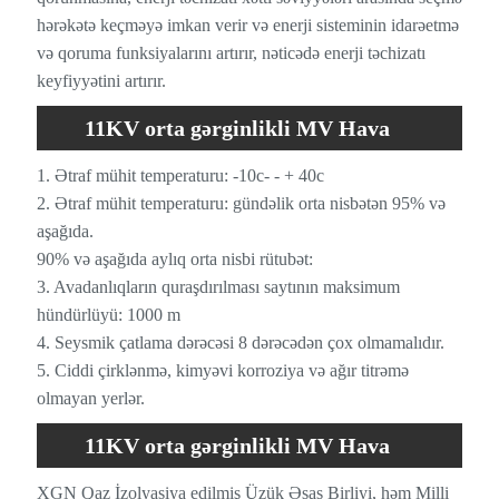
hərəkətə keçməyə imkan verir və enerji sisteminin idarəetmə
və qoruma funksiyalarını artırır, nəticədə enerji təchizatı
keyfiyyətini artırır.
11KV orta gərginlikli MV Hava
İzolyasiya edilmiş Sürücülük Əməliyyat
1. Ətraf mühit temperaturu: -10c- - + 40c
2. Ətraf mühit temperaturu: gündəlik orta nisbətən 95% və
Mühiti
aşağıda.
90% və aşağıda aylıq orta nisbi rütubət:
3. Avadanlıqların quraşdırılması saytının maksimum
hündürlüyü: 1000 m
4. Seysmik çatlama dərəcəsi 8 dərəcədən çox olmamalıdır.
5. Ciddi çirklənmə, kimyəvi korroziya və ağır titrəmə
olmayan yerlər.
11KV orta gərginlikli MV Hava
İzolyasiya Sürücülük Xüsusiyyətləri
XGN Qaz İzolyasiya edilmiş Üzük Əsas Birliyi, həm Milli