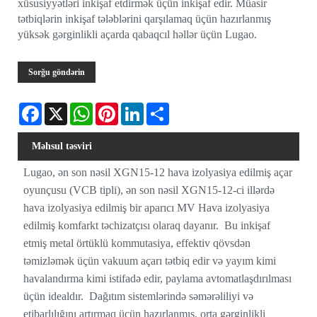
xüsusiyyətləri inkişaf etdirmək üçün inkişaf edir. Müasir
tətbiqlərin inkişaf tələblərini qarşılamaq üçün hazırlanmış
yüksək gərginlikli açarda qabaqcıl həllər üçün Lugao.
Sorğu göndərin
Facebook
X
WhatsApp
Pinterest
LinkedIn
Share
Məhsul təsviri
Lugao, ən son nəsil XGN15-12 hava izolyasiya edilmiş açar
oyunçusu (VCB tipli), ən son nəsil XGN15-12-ci illərdə
hava izolyasiya edilmiş bir aparıcı MV Hava izolyasiya
edilmiş komfarkt təchizatçısı olaraq dayanır. Bu inkişaf
etmiş metal örtüklü kommutasiya, effektiv qövsdən
təmizləmək üçün vakuum açarı tətbiq edir və yayım kimi
havalandırma kimi istifadə edir, paylama avtomatlaşdırılması
üçün idealdır. Dağıtım sistemlərində səmərəliliyi və
etibarlılığını artırmaq üçün hazırlanmış, orta gərginlikli