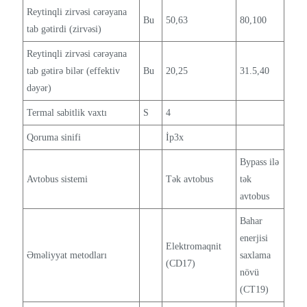
Reytinqli zirvəsi cərəyana
Bu
50,63
80,100
tab gətirdi (zirvəsi)
Reytinqli zirvəsi cərəyana
tab gətirə bilər (effektiv
Bu
20,25
31.5,40
dəyər)
Termal sabitlik vaxtı
S
4
Qoruma sinifi
İp3x
Bypass ilə
Avtobus sistemi
Tək avtobus
tək
avtobus
Bahar
enerjisi
Elektromaqnit
Əməliyyat metodları
saxlama
(CD17)
növü
(CT19)