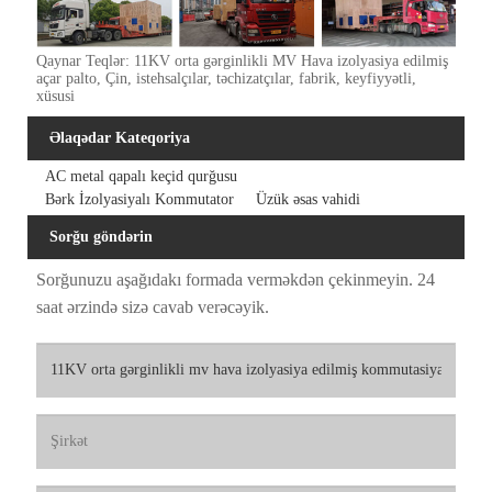
Qaynar Teqlər: 11KV orta gərginlikli MV Hava izolyasiya edilmiş
açar palto, Çin, istehsalçılar, təchizatçılar, fabrik, keyfiyyətli,
xüsusi
Əlaqədar Kateqoriya
AC metal qapalı keçid qurğusu
Bərk İzolyasiyalı Kommutator
Üzük əsas vahidi
Sorğu göndərin
Sorğunuzu aşağıdakı formada verməkdən çekinmeyin. 24
saat ərzində sizə cavab verəcəyik.