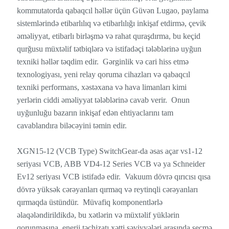
kommutatorda qabaqcıl həllər üçün Güvən Lugao, paylama
sistemlərində etibarlılıq və etibarlılığı inkişaf etdirmə, çevik
əməliyyat, etibarlı birləşmə və rahat quraşdırma, bu keçid
qurğusu müxtəlif tətbiqlərə və istifadəçi tələblərinə uyğun
texniki həllər təqdim edir. Gərginlik və cari hiss etmə
texnologiyası, yeni relay qoruma cihazları və qabaqcıl
texniki performans, xəstəxana və hava limanları kimi
yerlərin ciddi əməliyyat tələblərinə cavab verir. Onun
uyğunluğu bazarın inkişaf edən ehtiyaclarını tam
cavablandıra biləcəyini təmin edir.
XGN15-12 (VCB Type) SwitchGear-da əsas açar vs1-12
seriyası VCB, ABB VD4-12 Series VCB və ya Schneider
Ev12 seriyası VCB istifadə edir. Vakuum dövrə qırıcısı qısa
dövrə yüksək cərəyanları qırmaq və reytinqli cərəyanları
qırmaqda üstündür. Müvafiq komponentlərlə
əlaqələndirildikdə, bu xətlərin və müxtəlif yüklərin
qorunmasına, enerji təchizatı xətti səviyyələri arasında seçmə