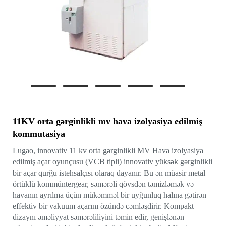
11KV orta gərginlikli mv hava izolyasiya edilmiş
kommutasiya
Lugao, innovativ 11 kv orta gərginlikli MV Hava izolyasiya
edilmiş açar oyunçusu (VCB tipli) innovativ yüksək gərginlikli
bir açar qurğu istehsalçısı olaraq dayanır. Bu ən müasir metal
örtüklü kommüntergear, səmərəli qövsdən təmizləmək və
havanın ayrılma üçün mükəmməl bir uyğunluq halına gətirən
effektiv bir vakuum açarını özündə cəmləşdirir. Kompakt
dizaynı əməliyyat səmərəliliyini təmin edir, genişlənən