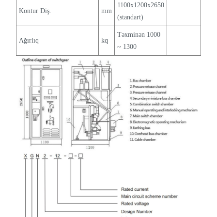
1100x1200x2650
Kontur Diş.
mm
(standart)
Təxminən 1000
Ağırlıq
kq
~ 1300