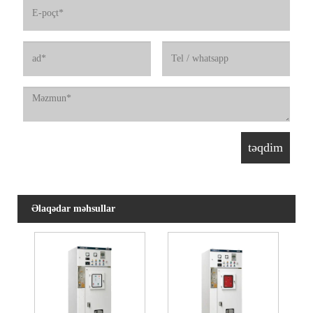
Əlaqədar məhsullar