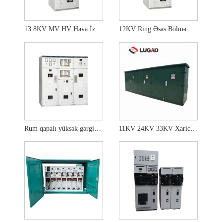
13.8KV MV HV Hava İzolyasiyalı Kommutator
12KV Ring Əsas Bölmə Kommutator Paneli
Rum qapalı yüksək gərginlikli SF6 Qaz İzolyasiya Sürücüsü
11KV 24KV 33KV Xarici Yüksək Gərginlikli Kabel Qutusu