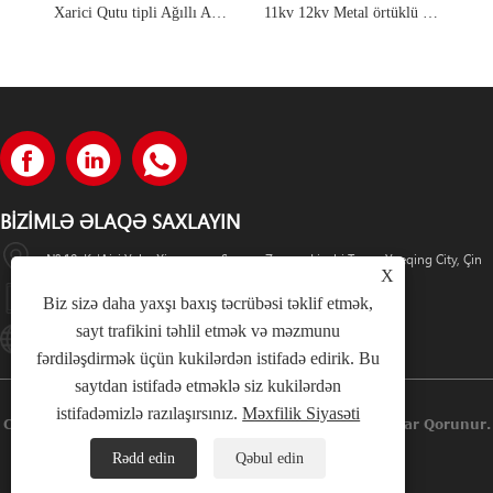
Xarici Qutu tipli Ağıllı Ağıllı Kommutator
11kv 12kv Metal örtüklü qapalı qapalı hava izolyasiyası paylayıcı halqa Əsas blok Rmu Sm6
BIZIMLƏ ƏLAQƏ SAXLAYIN
№ 19, Ke'Aisi Yolu, Xiangyang Sənaye Zonası, Liushi Town, Yueqing City, Çin
X
+86-18057712366 +86-18606632017
Biz sizə daha yaxşı baxış təcrübəsi təklif etmək,
sayt trafikini təhlil etmək və məzmunu
Lugaoteam@lugaoelectric.com
fərdiləşdirmək üçün kukilərdən istifadə edirik. Bu
saytdan istifadə etməklə siz kukilərdən
istifadəmizlə razılaşırsınız.
Məxfilik Siyasəti
Copyright © 2023 Lugao Power Co.,Ltd. Bütün Hüquqlar Qorunur.
Rədd edin
Qəbul edin
Links
Sitemap
RSS
XML
Məxfilik Siyasəti