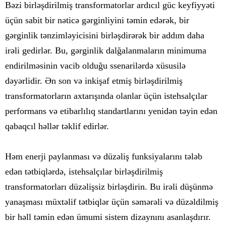
Bəzi birləşdirilmiş transformatorlar ardıcıl güc keyfiyyəti
üçün sabit bir nəticə gərginliyini təmin edərək, bir
gərginlik tənzimləyicisini birləşdirərək bir addım daha
irəli gedirlər. Bu, gərginlik dalğalanmaların minimuma
endirilməsinin vacib olduğu ssenarilərdə xüsusilə
dəyərlidir. Ən son və inkişaf etmiş birləşdirilmiş
transformatorların axtarışında olanlar üçün istehsalçılar
performans və etibarlılıq standartlarını yenidən təyin edən
qabaqcıl həllər təklif edirlər.
Həm enerji paylanması və düzəliş funksiyalarını tələb
edən tətbiqlərdə, istehsalçılar birləşdirilmiş
transformatorları düzəlişsiz birləşdirin. Bu irəli düşünmə
yanaşması müxtəlif tətbiqlər üçün səmərəli və düzəldilmiş
bir həll təmin edən ümumi sistem dizaynını asanlaşdırır.