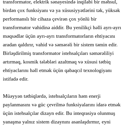
transformator, elektrik sənayesində inqilabi bir məhsul,
birdən çox funksiyanı və ya xüsusiyyətlərini tək, yüksək
performanslı bir cihaza çevirən çox yönlü bir
transformator vahidinə aiddir. Bu yenilikçi həlli ayrı-ayrı
məqsədlər üçün ayrı-ayrı transformatorların ehtiyacını
aradan qaldırır, vahid və səmərəli bir sistem təmin edir.
Birləşdirilmiş transformator istehsalçıları səmərəliliyi
artırmaq, kosmik tələbləri azaltmaq və xüsusi tətbiq
ehtiyaclarını həll etmək üçün qabaqcıl texnologiyanı
istifadə edir.
Müəyyən tətbiqlərdə, istehsalçıların həm enerji
paylanmasını və güc çevrilmə funksiyalarını idarə etmək
üçün istehsalçılar dizayn edir. Bu inteqrasiya olunmuş
yanaşma yalnız sistem dizaynını asanlaşdırmır, eyni