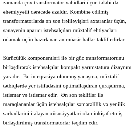
zamanda çox transformator vahidləri üçün tələbi də
əhəmiyyətli dərəcədə azaldır. Kombinə edilmiş
transformatorlarda ən son irəliləyişləri axtaranlar üçün,
sənayenin aparıcı istehsalçıları müxtəlif ehtiyacları
ödəmək üçün hazırlanan ən müasir həllər təklif edirlər.
Sürücülük komponentləri ilə bir güc transformatorunu
birləşdirərək istehsalçılar kompakt yarımstatura dizaynını
yaradır. Bu inteqrasiya olunmuş yanaşma, müxtəlif
tətbiqlərdə yer istifadəsini optimallaşdıran quraşdırma,
istismar və istismar edir. Ən son təkliflər ilə
maraqlananlar üçün istehsalçılar səmərəlilik və yenilik
sərhədlərini itələyən xüsusiyyətləri olan inkişaf etmiş
birləşdirilmiş transformatorlar təqdim edir.