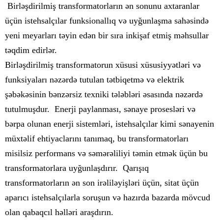
Birləşdirilmiş transformatorların ən sonunu axtaranlar
üçün istehsalçılar funksionallıq və uyğunlaşma sahəsində
yeni meyarları təyin edən bir sıra inkişaf etmiş məhsullar
təqdim edirlər.
Birləşdirilmiş transformatorun xüsusi xüsusiyyətləri və
funksiyaları nəzərdə tutulan tətbiqetmə və elektrik
şəbəkəsinin bənzərsiz texniki tələbləri əsasında nəzərdə
tutulmuşdur. Enerji paylanması, sənaye prosesləri və
bərpa olunan enerji sistemləri, istehsalçılar kimi sənayenin
müxtəlif ehtiyaclarını tanımaq, bu transformatorları
misilsiz performans və səmərəliliyi təmin etmək üçün bu
transformatorlara uyğunlaşdırır. Qarışıq
transformatorların ən son irəliləyişləri üçün, sitat üçün
aparıcı istehsalçılarla soruşun və hazırda bazarda mövcud
olan qabaqcıl həlləri araşdırın.