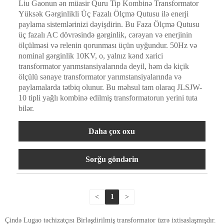
Liu Gaonun ən müasir Quru Tip Kombinə Transformator
Yüksək Gərginlikli Üç Fazalı Ölçmə Qutusu ilə enerji
paylama sistemlərinizi dəyişdirin. Bu Faza Ölçmə Qutusu
üç fazalı AC dövrəsində gərginlik, cərəyan və enerjinin
ölçülməsi və relenin qorunması üçün uyğundur. 50Hz və
nominal gərginlik 10KV, o, yalnız kənd xarici
transformator yarımstansiyalarında deyil, həm də kiçik
ölçülü sənaye transformator yarımstansiyalarında və
paylamalarda tətbiq olunur. Bu məhsul tam olaraq JLSJW-
10 tipli yağlı kombinə edilmiş transformatorun yerini tuta
bilər.
Daha çox oxu
Sorğu göndərin
<
1
>
Çində Lugao təchizatçısı Birləşdirilmiş transformator üzrə ixtisaslaşmışdır.