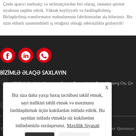
Çində aparıcı istehsalçı və təchizatçılardan biri olaraq, istəsəniz qiymət
siyahısını təqdim edirik. Yüksək keyfiyyətli və fərdiləşdirilmiş
Birləşdirilmiş transformator məhsulumuzu fabrikimizdən ala bilərsiniz. Biz
sizin etibarlı uzunmüddətli iş ortağınız olmağı səbirsizliklə gözləyirik!
BIZIMLƏ ƏLAQƏ SAXLAYIN
№ 19, Ke'Aisi Yolu, Xiangyang Sənaye Zonası, Liushi Town, Yueqing City, Çin
X
+86-18057712366 +86-18606632017
Biz sizə daha yaxşı baxış təcrübəsi təklif etmək,
sayt trafikini təhlil etmək və məzmunu
Lugaoteam@lugaoelectric.com
fərdiləşdirmək üçün kukilərdən istifadə edirik. Bu
saytdan istifadə etməklə siz kukilərdən
istifadəmizlə razılaşırsınız.
Məxfilik Siyasəti
Copyright © 2023 Lugao Power Co.,Ltd. Bütün Hüquqlar Qorunur.