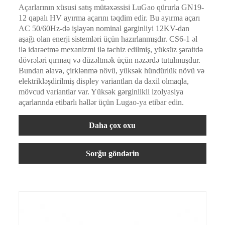
Açarlarının xüsusi satış mütəxəssisi LuGao qürurla GN19-
12 qapalı HV ayırma açarını təqdim edir. Bu ayırma açarı
AC 50/60Hz-də işləyən nominal gərginliyi 12KV-dan
aşağı olan enerji sistemləri üçün hazırlanmışdır. CS6-1 əl
ilə idarəetmə mexanizmi ilə təchiz edilmiş, yüksüz şəraitdə
dövrələri qırmaq və düzəltmək üçün nəzərdə tutulmuşdur.
Bundan əlavə, çirklənmə növü, yüksək hündürlük növü və
elektrikləşdirilmiş displey variantları da daxil olmaqla,
mövcud variantlar var. Yüksək gərginlikli izolyasiya
açarlarında etibarlı həllər üçün Lugao-ya etibar edin.
Daha çox oxu
Sorğu göndərin