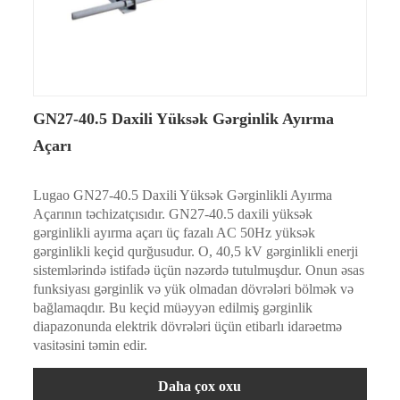
GN27-40.5 Daxili Yüksək Gərginlik Ayırma
Açarı
Lugao GN27-40.5 Daxili Yüksək Gərginlikli Ayırma
Açarının təchizatçısıdır. GN27-40.5 daxili yüksək
gərginlikli ayırma açarı üç fazalı AC 50Hz yüksək
gərginlikli keçid qurğusudur. O, 40,5 kV gərginlikli enerji
sistemlərində istifadə üçün nəzərdə tutulmuşdur. Onun əsas
funksiyası gərginlik və yük olmadan dövrələri bölmək və
bağlamaqdır. Bu keçid müəyyən edilmiş gərginlik
diapazonunda elektrik dövrələri üçün etibarlı idarəetmə
vasitəsini təmin edir.
Daha çox oxu