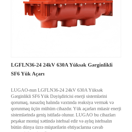
LGFLN36-24 24kV 630A Yüksək Gərginlikli
SF6 Yük Açarı
LUGAO-nun LGFLN36-24 24kV 630A Yüksək
Gərginlikli SF6 Yük Dəyişdiricisi enerji sistemlərini
qorumaq, nasazlıq halında vaxtında reaksiya vermək və
qorunmaq üçün mühüm cihazdır. Yük açarları müasir enerji
sistemlərində geniş istifadə olunur. LUGAO bu cihazları
peşəkar montaj xəttində istehsal edir və aylıq istehsalın
bütün dünya üzrə müştərilərin ehtiyaclarına cavab