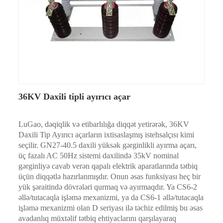
36KV Daxili tipli ayırıcı açar
LuGao, dəqiqlik və etibarlılığa diqqət yetirərək, 36KV
Daxili Tip Ayırıcı açarların ixtisaslaşmış istehsalçısı kimi
seçilir. GN27-40.5 daxili yüksək gərginlikli ayırma açarı,
üç fazalı AC 50Hz sistemi daxilində 35kV nominal
gərginliyə cavab verən qapalı elektrik aparatlarında tətbiq
üçün diqqətlə hazırlanmışdır. Onun əsas funksiyası heç bir
yük şəraitində dövrələri qurmaq və ayırmaqdır. Ya CS6-2
əllə/tutacaqla işləmə mexanizmi, ya da CS6-1 əllə/tutacaqla
işləmə mexanizmi olan D seriyası ilə təchiz edilmiş bu əsas
avadanlıq müxtəlif tətbiq ehtiyaclarını qarşılayaraq