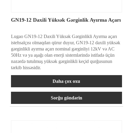
GN19-12 Daxili Yüksək Gərginlik Ayırma Açarı
Lugao GN19-12 Daxili Yüksək Gərginlikli Ayırma açarı
istehsalçısı olmaqdan qürur duyur, GN19-12 daxili yüksək
gərginlikli ayırma açarı nominal gərginliyi 12kV və AC
50Hz və ya aşağı olan enerji sistemlərində istifadə üçün
nəzərdə tutulmuş yüksək gərginlikli keçid qurğusunun
tərkib hissəsidir.
Daha çox oxu
Sorğu göndərin