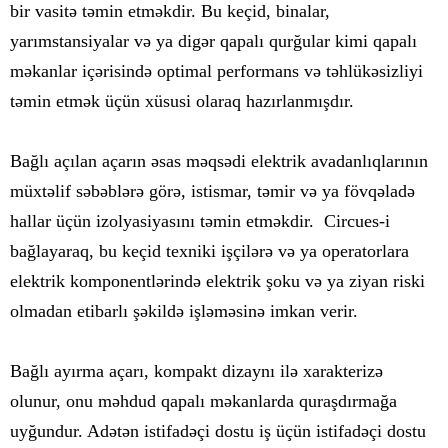
bir vasitə təmin etməkdir. Bu keçid, binalar,
yarımstansiyalar və ya digər qapalı qurğular kimi qapalı
məkanlar içərisində optimal performans və təhlükəsizliyi
təmin etmək üçün xüsusi olaraq hazırlanmışdır.
Bağlı açılan açarın əsas məqsədi elektrik avadanlıqlarının
müxtəlif səbəblərə görə, istismar, təmir və ya fövqəladə
hallar üçün izolyasiyasını təmin etməkdir. Circues-i
bağlayaraq, bu keçid texniki işçilərə və ya operatorlara
elektrik komponentlərində elektrik şoku və ya ziyan riski
olmadan etibarlı şəkildə işləməsinə imkan verir.
Bağlı ayırma açarı, kompakt dizaynı ilə xarakterizə
olunur, onu məhdud qapalı məkanlarda quraşdırmağa
uyğundur. Adətən istifadəçi dostu iş üçün istifadəçi dostu