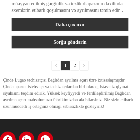
müəyyən edilmiş gərginlik və tezlik diapazonu daxilində
sxemlərin etibarlı qoşulmasını və ayrılmasını təmin edir. .
Daha çox oxu
Sorğu göndərin
<
1
2
>
Çində Lugao təchizatçısı Bağlıdan ayrılma açarı üzrə ixtisaslaşmışdır.
Çində aparıcı istehsalçı və təchizatçılardan biri olaraq, istəsəniz qiymət
siyahısını təqdim edirik. Yüksək keyfiyyətli və fərdiləşdirilmiş Bağlıdan
ayrılma açarı məhsulumuzu fabrikimizdən ala bilərsiniz. Biz sizin etibarlı
uzunmüddətli iş ortağınız olmağı səbirsizliklə gözləyirik!