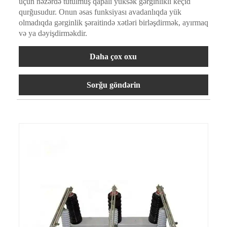
üçün nəzərdə tutulmuş qapalı yüksək gərginlikli keçid
qurğusudur. Onun əsas funksiyası avadanlıqda yük
olmadıqda gərginlik şəraitində xətləri birləşdirmək, ayırmaq
və ya dəyişdirməkdir.
Daha çox oxu
Sorğu göndərin