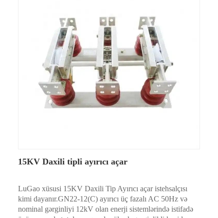
15KV Daxili tipli ayırıcı açar
LuGao xüsusi 15KV Daxili Tip Ayırıcı açar istehsalçısı
kimi dayanır.GN22-12(C) ayırıcı üç fazalı AC 50Hz və
nominal gərginliyi 12kV olan enerji sistemlərində istifadə