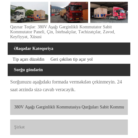
Qaynar Teqlər: 380V Aşağı Gərginlikli Kommutator Sabit
Kommutator Paneli, Çin, İstehsalçılar, Təchizatçılar, Zavod,
Keyfiyyət, Xüsusi
Əlaqədar Kateqoriya
Tip açarı düzəldin
Geri çəkilən tip açar yol
Sorğu göndərin
Sorğunuzu aşağıdakı formada verməkdən çekinmeyin. 24
saat ərzində sizə cavab verəcəyik.