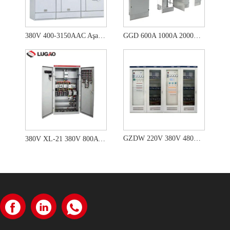
380V 400-3150AAC Aşağı Gərginlik Paylayıcı Şkaf
GGD 600A 1000A 2000A Daxili Aşağı Gərginlikli Sabit Kommutator
GZDW 220V 380V 480A 800A Çin istehsalı DC Çıxış Kommutasiya Gücü
380V XL-21 380V 800A Yeni Aşağı Gərginlikli Toz Keçirməz Elektrik Paylayıcı Qutusu