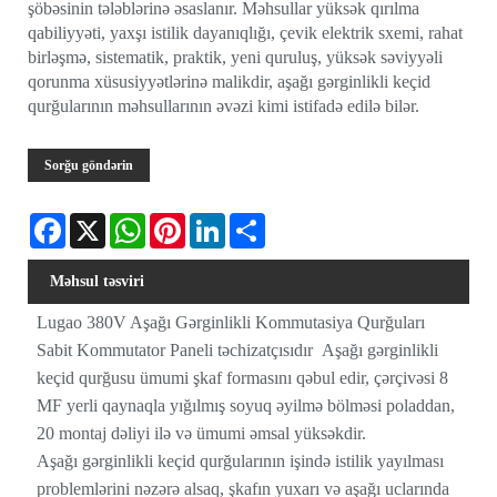
şöbəsinin tələblərinə əsaslanır. Məhsullar yüksək qırılma
qabiliyyəti, yaxşı istilik dayanıqlığı, çevik elektrik sxemi, rahat
birləşmə, sistematik, praktik, yeni quruluş, yüksək səviyyəli
qorunma xüsusiyyətlərinə malikdir, aşağı gərginlikli keçid
qurğularının məhsullarının əvəzi kimi istifadə edilə bilər.
Sorğu göndərin
Facebook
X
WhatsApp
Pinterest
LinkedIn
Share
Məhsul təsviri
Lugao 380V Aşağı Gərginlikli Kommutasiya Qurğuları
Sabit Kommutator Paneli təchizatçısıdır Aşağı gərginlikli
keçid qurğusu ümumi şkaf formasını qəbul edir, çərçivəsi 8
MF yerli qaynaqla yığılmış soyuq əyilmə bölməsi poladdan,
20 montaj dəliyi ilə və ümumi əmsal yüksəkdir.
Aşağı gərginlikli keçid qurğularının işində istilik yayılması
problemlərini nəzərə alsaq, şkafın yuxarı və aşağı uclarında