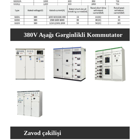
380V Aşağı Gərginlikli Kommutator
Sabit Kommutator Panelinin
Xüsusiyyətləri
Zavod çəkilişi