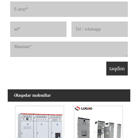
Əlaqədar məhsullar