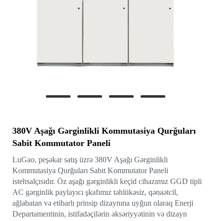
380V Aşağı Gərginlikli Kommutasiya Qurğuları
Sabit Kommutator Paneli
LuGao, peşəkar satış üzrə 380V Aşağı Gərginlikli
Kommutasiya Qurğuları Sabit Kommutator Paneli
istehsalçısıdır. Öz aşağı gərginlikli keçid cihazımız GGD tipli
AC gərginlik paylayıcı şkafımız təhlükəsiz, qənaətcil,
ağlabatan və etibarlı prinsip dizaynına uyğun olaraq Enerji
Departamentinin, istifadəçilərin əksəriyyətinin və dizayn