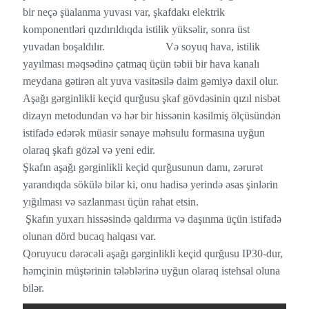
bir neçə şüalanma yuvası var, şkafdakı elektrik
komponentləri qızdırıldıqda istilik yüksəlir, sonra üst
yuvadan boşaldılır. Və soyuq hava, istilik
yayılması məqsədinə çatmaq üçün təbii bir hava kanalı
meydana gətirən alt yuva vasitəsilə daim gəmiyə daxil olur.
Aşağı gərginlikli keçid qurğusu şkaf gövdəsinin qızıl nisbət
dizayn metodundan və hər bir hissənin kəsilmiş ölçüsündən
istifadə edərək müasir sənaye məhsulu formasına uyğun
olaraq şkafı gözəl və yeni edir.
Şkafın aşağı gərginlikli keçid qurğusunun damı, zərurət
yarandıqda sökülə bilər ki, onu hadisə yerində əsas şinlərin
yığılması və sazlanması üçün rahat etsin.
Şkafın yuxarı hissəsində qaldırma və daşınma üçün istifadə
olunan dörd bucaq halqası var.
Qoruyucu dərəcəli aşağı gərginlikli keçid qurğusu IP30-dur,
həmçinin müştərinin tələblərinə uyğun olaraq istehsal oluna
bilər.