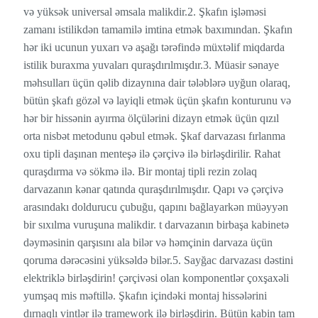
və yüksək universal əmsala malikdir.2. Şkafın işləməsi
zamanı istilikdən tamamilə imtina etmək baxımından. Şkafın
hər iki ucunun yuxarı və aşağı tərəfində müxtəlif miqdarda
istilik buraxma yuvaları quraşdırılmışdır.3. Müasir sənaye
məhsulları üçün qəlib dizaynına dair tələblərə uyğun olaraq,
bütün şkafı gözəl və layiqli etmək üçün şkafın konturunu və
hər bir hissənin ayırma ölçülərini dizayn etmək üçün qızıl
orta nisbət metodunu qəbul etmək. Şkaf darvazası fırlanma
oxu tipli daşınan menteşə ilə çərçivə ilə birləşdirilir. Rahat
quraşdırma və sökmə ilə. Bir montaj tipli rezin zolaq
darvazanın kənar qatında quraşdırılmışdır. Qapı və çərçivə
arasındakı doldurucu çubuğu, qapını bağlayarkən müəyyən
bir sıxılma vuruşuna malikdir. t darvazanın birbaşa kabinetə
dəyməsinin qarşısını ala bilər və həmçinin darvaza üçün
qoruma dərəcəsini yüksəldə bilər.5. Sayğac darvazası dəstini
elektriklə birləşdirin! çərçivəsi olan komponentlər çoxşaxəli
yumşaq mis məftillə. Şkafın içindəki montaj hissələrini
dırnaqlı vintlər ilə tramework ilə birləşdirin. Bütün kabin tam