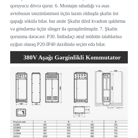
qoruyucu dövrə qurur. 6. Montajın rahatlığı və əsas
avtobusun tənzimlənməsi üçün lazım olduqda şkafın üst
qapağı sökülə bilər. bar atsite Şkafın dörd kvadratı qaldırma
və göndərmə üçün slinger ilə quraşdırılmışdır. 7. Şkafın
qorunma dərəcəsi: P30. İstifadəçi ətraf mühitin tələblərinə
uyğun olaraq P20-IP40 daxilində seçim edə bilər.
380V Aşağı Gərginlikli Kommutator
Sabit Kommutator Panelinin
Spesifikasiyası