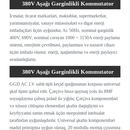
380V Aşağı Gərginlikli Kommutator
Sabit Kommutator Panelinin İşləmə
İcmalar, ticarət mərkəzləri, məktəblər, supermarketlər,
yarımstansiyalar, sənaye müəssisələri və digər enerji
Mühiti
istifadəçiləri üçün uyğundur, Ac 50Hz, nominal gərginlik
400V, 690V, nominal cərəyan 1000 ~ 3150A enerji paylama
sistemi, enerjinin çevrilməsi, paylanması və nəzarət cihazı
üçün istifadə olunur. enerji, işıqlandırma və enerji paylayıcı
avadanlıqların.
380V Aşağı Gərginlikli Kommutator
Sabit Kommutator Panelinin
GGD AC LV sabit tipli keçid qurğusunun korpusu universal
şkaf tipini qəbul edir. Çərçivə hissə qaynaq yolu ilə 8MF
Xüsusiyyətləri
soyuqdəymə çubuq polad ilə yığılır, Çərçivə komponentləri
və xüsusi cütləşmə elementləri şkafın dəqiqliyini və
keyfiyyətini təmin etmək üçün steepointed istehsalat
tərəfindən uyğunlaşdırılır. Universal şkafın komponentləri
madul prinsipinə uyğun olaraq, 20 modullu montaj çuxuruna